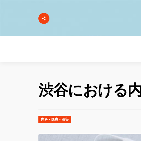
渋谷における
内科
•
医療
•
渋谷