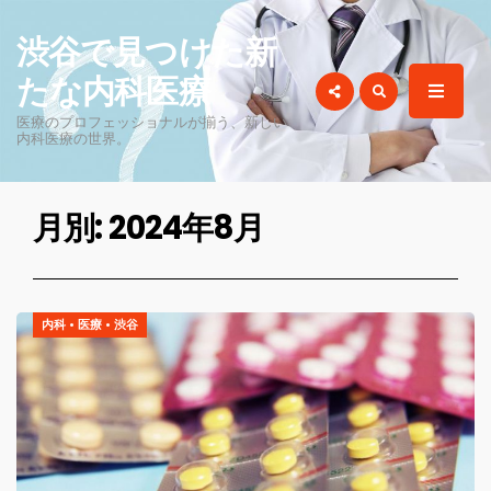
for:
渋谷で見つけた新
たな内科医療
医療のプロフェッショナルが揃う、新しい
内科医療の世界。
月別: 2024年8月
内科
•
医療
•
渋谷