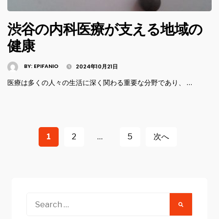
渋谷の内科医療が支える地域の
健康
BY:
EPIFANIO
2024年10月21日
医療は多くの人々の生活に深く関わる重要な分野であり、 …
投
稿
1
2
…
5
次へ
ナ
ビ
ゲ
ー
Search
for: