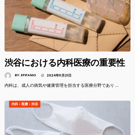
渋谷における内科医療の重要性
BY:
EPIFANIO
2024年11月21日
内科は、成人の病気や健康管理を担当する医療分野であり …
内科
•
医療
•
渋谷