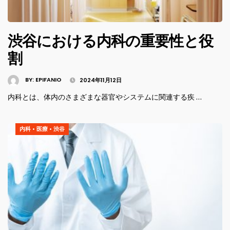
渋谷における内科の重要性と役
割
BY:
EPIFANIO
2024年11月12日
内科とは、体内のさまざまな器官やシステムに関連する疾 …
内科
•
医療
•
渋谷