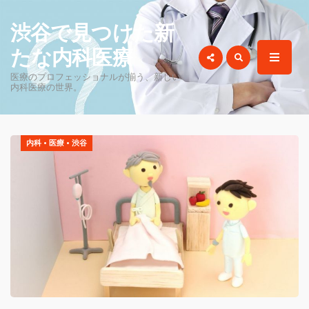
for:
渋谷で見つけた新
たな内科医療
医療のプロフェッショナルが揃う、新しい
内科医療の世界。
内科
•
医療
•
渋谷