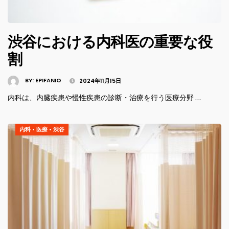
渋谷における内科医の重要な役
割
BY:
EPIFANIO
2024年11月15日
内科は、内臓疾患や慢性疾患の診断・治療を行う医療分野 …
内科
•
医療
•
渋谷