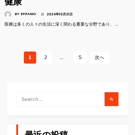
健康
BY:
EPIFANIO
2024年10月21日
医療は多くの人々の生活に深く関わる重要な分野であり、 …
投
稿
1
2
…
5
次へ
ナ
ビ
ゲ
ー
Search
for:
シ
ョ
ン
最近の投稿