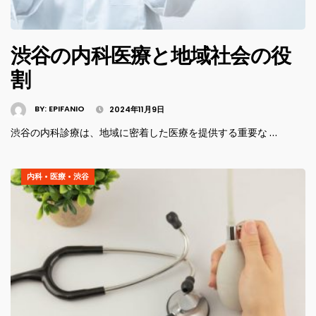
渋谷の内科医療と地域社会の役
割
BY:
EPIFANIO
2024年11月9日
渋谷の内科診療は、地域に密着した医療を提供する重要な …
内科
•
医療
•
渋谷